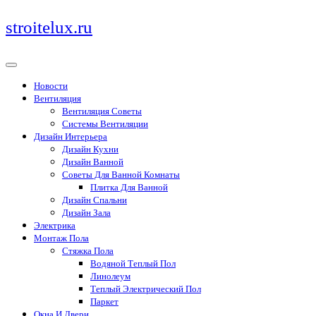
Перейти
stroitelux.ru
к
содержимому
Новости
Вентиляция
Вентиляция Советы
Системы Вентиляции
Дизайн Интерьера
Дизайн Кухни
Дизайн Ванной
Советы Для Ванной Комнаты
Плитка Для Ванной
Дизайн Спальни
Дизайн Зала
Электрика
Монтаж Пола
Стяжка Пола
Водяной Теплый Пол
Линолеум
Теплый Электрический Пол
Паркет
Окна И Двери