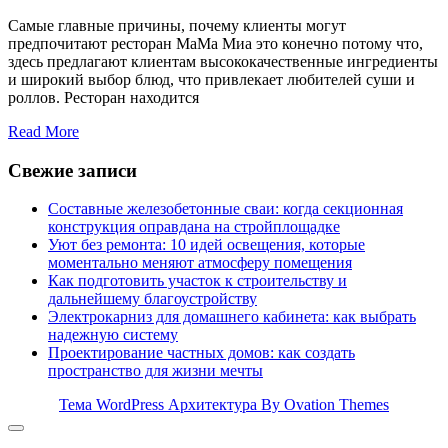
Самые главные причины, почему клиенты могут
предпочитают ресторан МаМа Миа это конечно потому что,
здесь предлагают клиентам высококачественные ингредиенты
и широкий выбор блюд, что привлекает любителей суши и
роллов. Ресторан находится
Read More
Свежие записи
Составные железобетонные сваи: когда секционная
конструкция оправдана на стройплощадке
Уют без ремонта: 10 идей освещения, которые
моментально меняют атмосферу помещения
Как подготовить участок к строительству и
дальнейшему благоустройству
Электрокарниз для домашнего кабинета: как выбрать
надежную систему
Проектирование частных домов: как создать
пространство для жизни мечты
Тема WordPress Архитектура
By Ovation Themes