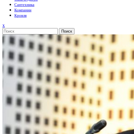
Сантехника
Компании
Кровля
Закрыть
x
меню
Поиск