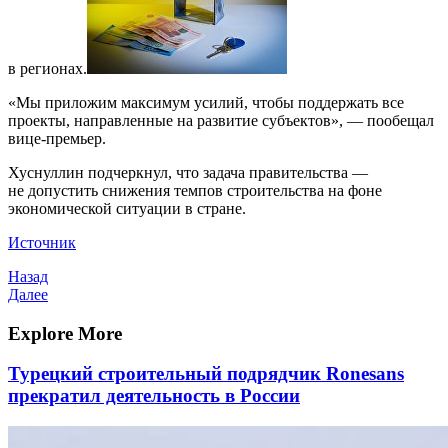
в регионах.
«Мы приложим максимум усилий, чтобы поддержать все
проекты, направленные на развитие субъектов», — пообещал
вице-премьер.
Хуснуллин подчеркнул, что задача правительства —
не допустить снижения темпов строительства на фоне
экономической ситуации в стране.
Источник
Навигация
Предыдущая
Назад
запись
Следующая
Далее
по
запись
записям
Explore More
Турецкий строительный подрядчик Ronesans
прекратил деятельность в России