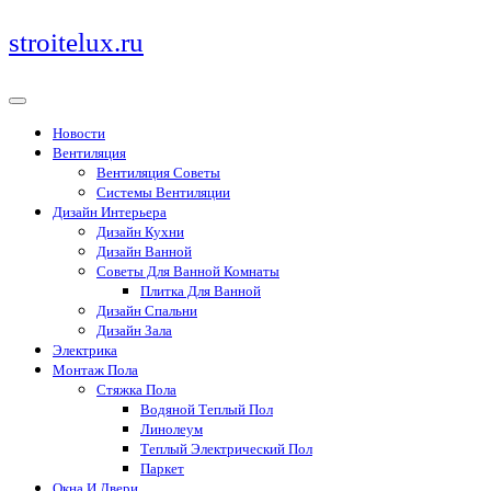
Перейти
stroitelux.ru
к
содержимому
Новости
Вентиляция
Вентиляция Советы
Системы Вентиляции
Дизайн Интерьера
Дизайн Кухни
Дизайн Ванной
Советы Для Ванной Комнаты
Плитка Для Ванной
Дизайн Спальни
Дизайн Зала
Электрика
Монтаж Пола
Стяжка Пола
Водяной Теплый Пол
Линолеум
Теплый Электрический Пол
Паркет
Окна И Двери