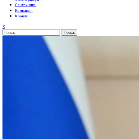
Сантехника
Компании
Кровля
Закрыть
x
меню
Поиск