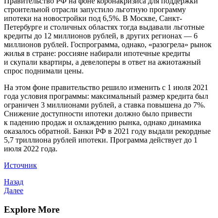
Правительство РФ на фоне коронакризиса для поддержки
строительной отрасли запустило льготную программу
ипотеки на новостройки под 6,5%. В Москве, Санкт-
Петербурге и столичных областях тогда выдавали льготные
кредиты до 12 миллионов рублей, в других регионах — 6
миллионов рублей. Госпрограмма, однако, «разогрела» рынок
жилья в стране: россияне набирали ипотечные кредиты
и скупали квартиры, а девелоперы в ответ на ажиотажный
спрос поднимали цены.
На этом фоне правительство решило изменить с 1 июля 2021
года условия программы: максимальный размер кредита был
ограничен 3 миллионами рублей, а ставка повышена до 7%.
Снижение доступности ипотеки должно было привести
к падению продаж и охлаждению рынка, однако динамика
оказалось обратной. Банки РФ в 2021 году выдали рекордные
5,7 триллиона рублей ипотеки. Программа действует до 1
июля 2022 года.
Источник
Навигация
Предыдущая
Назад
запись
Следующая
Далее
по
запись
записям
Explore More