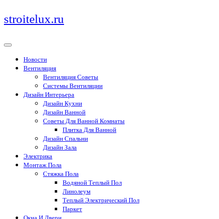
Перейти
stroitelux.ru
к
содержимому
Новости
Вентиляция
Вентиляция Советы
Системы Вентиляции
Дизайн Интерьера
Дизайн Кухни
Дизайн Ванной
Советы Для Ванной Комнаты
Плитка Для Ванной
Дизайн Спальни
Дизайн Зала
Электрика
Монтаж Пола
Стяжка Пола
Водяной Теплый Пол
Линолеум
Теплый Электрический Пол
Паркет
Окна И Двери