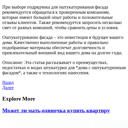
При выборе подрядчика для оштукатуривания фасада
рекомендуется обращаться к проверенным компаниям,
которые имеют большой опыт работы и положительные
отзывы клиентов. Также рекомендуется запросить несколько
смет от разных компаний, чтобы сравнить цены и условия.
Оштукатуривание фасада – это инвестиция в будущее вашего
дома. Качественно выполненные работы и правильно
подобранные материалы обеспечат долговечность и
привлекательный внешний вид вашего дома на долгие годы.
Описание: Эта статья рассказывает о преимуществах,
недостатках и видах штукатурки для *дома с оштукатуренным
фасадом*, а также о технологиях нанесения.
Навигация
Предыдущая
Назад
запись
Следующая
Далее
по
запись
записям
Explore More
Может ли мать-одиночка купить квартиру