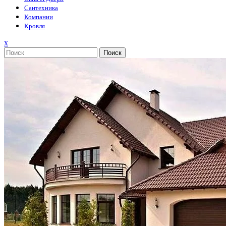
Сантехника
Компании
Кровля
Закрыть
x
меню
Поиск