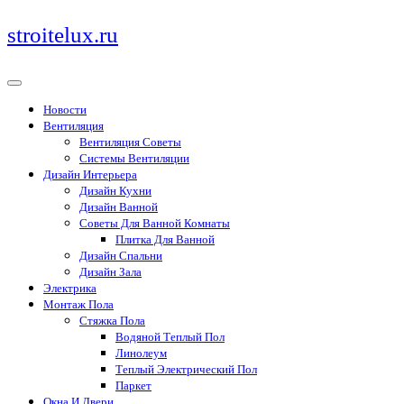
Перейти
stroitelux.ru
к
содержимому
Новости
Вентиляция
Вентиляция Советы
Системы Вентиляции
Дизайн Интерьера
Дизайн Кухни
Дизайн Ванной
Советы Для Ванной Комнаты
Плитка Для Ванной
Дизайн Спальни
Дизайн Зала
Электрика
Монтаж Пола
Стяжка Пола
Водяной Теплый Пол
Линолеум
Теплый Электрический Пол
Паркет
Окна И Двери