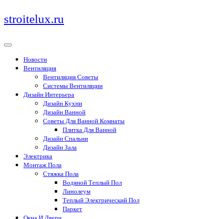
Перейти
stroitelux.ru
к
содержимому
Новости
Вентиляция
Вентиляция Советы
Системы Вентиляции
Дизайн Интерьера
Дизайн Кухни
Дизайн Ванной
Советы Для Ванной Комнаты
Плитка Для Ванной
Дизайн Спальни
Дизайн Зала
Электрика
Монтаж Пола
Стяжка Пола
Водяной Теплый Пол
Линолеум
Теплый Электрический Пол
Паркет
Окна И Двери