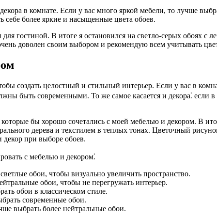
екора в комнате. Если у вас много яркой мебели, то лучше выбр
ь себе более яркие и насыщенные цвета обоев.
 для гостиной. В итоге я остановился на светло-серых обоях с л
 очень доволен своим выбором и рекомендую всем учитывать цве
ром
обы создать целостный и стильный интерьер. Если у вас в комна
должны быть современными. То же самое касается и декора⁚ если 
, которые бы хорошо сочетались с моей мебелью и декором. В ит
урального дерева и текстилем в теплых тонах. Цветочный рисуно
 декор при выборе обоев.
ровать с мебелью и декором⁚
 светлые обои, чтобы визуально увеличить пространство.
нейтральные обои, чтобы не перегружать интерьер.
рать обои в классическом стиле.
выбрать современные обои.
учше выбрать более нейтральные обои.