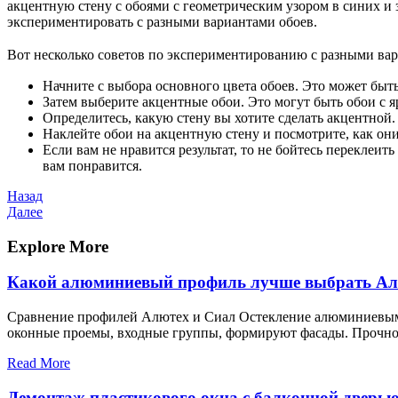
акцентную стену с обоями с геометрическим узором в синих и 
экспериментировать с разными вариантами обоев.
Вот несколько советов по экспериментированию с разными вар
Начните с выбора основного цвета обоев. Это может быть
Затем выберите акцентные обои. Это могут быть обои с я
Определитесь, какую стену вы хотите сделать акцентной.
Наклейте обои на акцентную стену и посмотрите, как они
Если вам не нравится результат, то не бойтесь переклеи
вам понравится.
Навигация
Предыдущая
Назад
запись
Следующая
Далее
по
запись
записям
Explore More
Какой алюминиевый профиль лучше выбрать Алют
Сравнение профилей Алютех и Сиал Остекление алюминиевыми
оконные проемы, входные группы, формируют фасады. Прочно
Read More
Демонтаж пластикового окна с балконной дверь