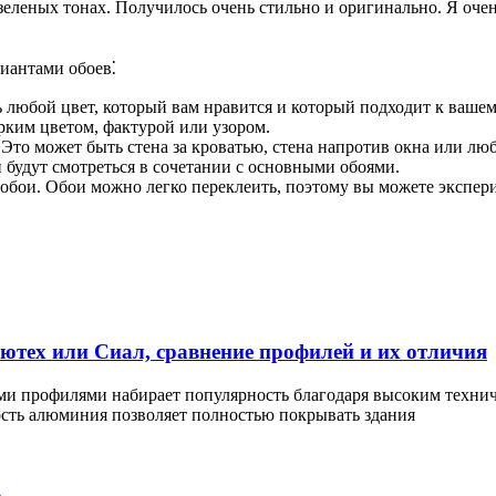
зеленых тонах. Получилось очень стильно и оригинально. Я очен
иантами обоев⁚
 любой цвет, который вам нравится и который подходит к вашем
рким цветом, фактурой или узором.
 Это может быть стена за кроватью, стена напротив окна или люб
 будут смотреться в сочетании с основными обоями.
ть обои. Обои можно легко переклеить, поэтому вы можете экспер
ех или Сиал, сравнение профилей и их отличия
 профилями набирает популярность благодаря высоким технич
сть алюминия позволяет полностью покрывать здания
ю