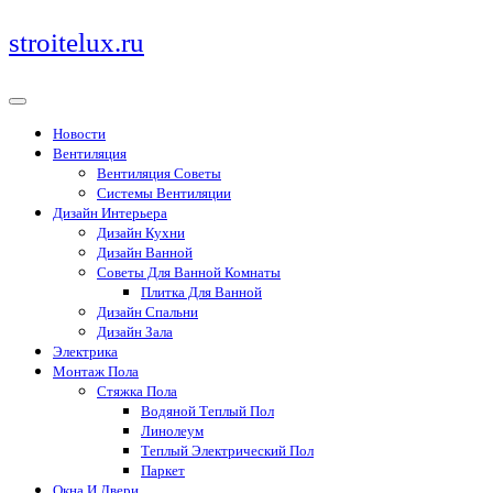
Перейти
stroitelux.ru
к
содержимому
Новости
Вентиляция
Вентиляция Советы
Системы Вентиляции
Дизайн Интерьера
Дизайн Кухни
Дизайн Ванной
Советы Для Ванной Комнаты
Плитка Для Ванной
Дизайн Спальни
Дизайн Зала
Электрика
Монтаж Пола
Стяжка Пола
Водяной Теплый Пол
Линолеум
Теплый Электрический Пол
Паркет
Окна И Двери