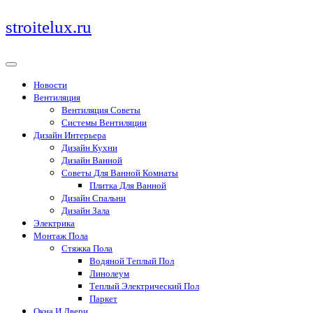
Перейти
stroitelux.ru
к
содержимому
Новости
Вентиляция
Вентиляция Советы
Системы Вентиляции
Дизайн Интерьера
Дизайн Кухни
Дизайн Ванной
Советы Для Ванной Комнаты
Плитка Для Ванной
Дизайн Спальни
Дизайн Зала
Электрика
Монтаж Пола
Стяжка Пола
Водяной Теплый Пол
Линолеум
Теплый Электрический Пол
Паркет
Окна И Двери