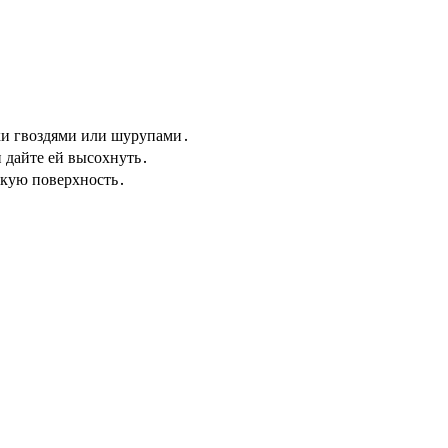
ки гвоздями или шурупами․
 дайте ей высохнуть․
дкую поверхность․