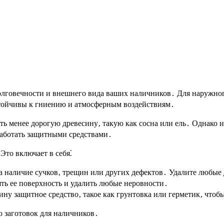
лговечности и внешнего вида ваших наличников․ Для наружног
устойчивы к гниению и атмосферным воздействиям․
ь менее дорогую древесину‚ такую как сосна или ель․ Однако и
работать защитными средствами․
Это включает в себя⁚
 наличие сучков‚ трещин или других дефектов․ Удалите любые
ть ее поверхность и удалить любые неровности․
ну защитное средство‚ такое как грунтовка или герметик‚ чтобы
 заготовок для наличников․