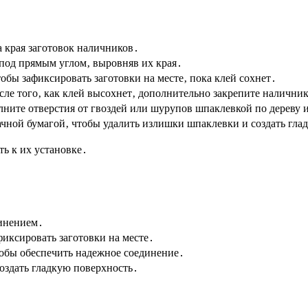
а края заготовок наличников․
под прямым углом‚ выровняв их края․
бы зафиксировать заготовки на месте‚ пока клей сохнет․
ле того‚ как клей высохнет‚ дополнительно закрепите налични
ните отверстия от гвоздей или шурупов шпаклевкой по дереву и
ной бумагой‚ чтобы удалить излишки шпаклевки и создать гла
ть к их установке․
динением․
фиксировать заготовки на месте․
тобы обеспечить надежное соединение․
оздать гладкую поверхность․