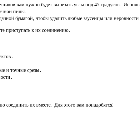
чников вам нужно будет вырезать углы под 45 градусов․ Исполь
ручной пилы․
ачной бумагой‚ чтобы удалить любые заусенцы или неровности
ете приступать к их соединению․
ектов․
ые и точные срезы․
ности․
но соединить их вместе․ Для этого вам понадобятся⁚