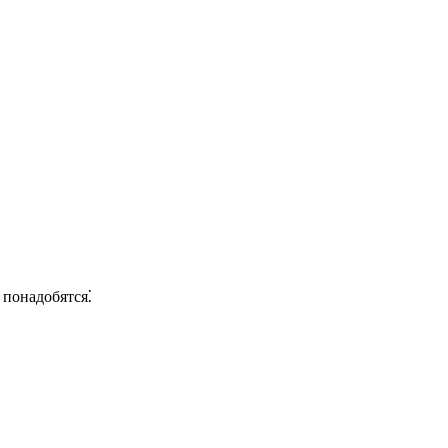
 понадобятся⁚