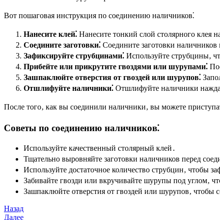
Вот пошаговая инструкция по соединению наличников⁚
Нанесите клей⁚
Нанесите тонкий слой столярного клея н
Соедините заготовки⁚
Соедините заготовки наличников 
Зафиксируйте струбцинами⁚
Используйте струбцины‚ что
Прибейте или прикрутите гвоздями или шурупами⁚
Пос
Зашпаклюйте отверстия от гвоздей или шурупов⁚
Запол
Отшлифуйте наличники⁚
Отшлифуйте наличники наждач
После того‚ как вы соединили наличники‚ вы можете приступа
Советы по соединению наличников⁚
Используйте качественный столярный клей․
Тщательно выровняйте заготовки наличников перед сое
Используйте достаточное количество струбцин‚ чтобы за
Забивайте гвозди или вкручивайте шурупы под углом‚ ч
Зашпаклюйте отверстия от гвоздей или шурупов‚ чтобы с
Навигация
Предыдущая
Назад
запись
Следующая
Далее