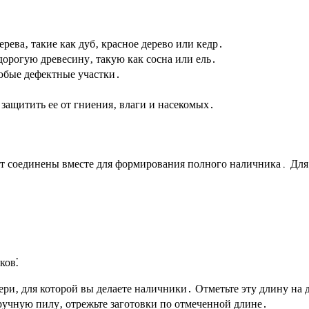
ева‚ такие как дуб‚ красное дерево или кедр․
орогую древесину‚ такую как сосна или ель․
любые дефектные участки․
защитить ее от гниения‚ влаги и насекомых․
дут соединены вместе для формирования полного наличника․ Для
ков⁚
ри‚ для которой вы делаете наличники․ Отметьте эту длину на 
учную пилу‚ отрежьте заготовки по отмеченной длине․