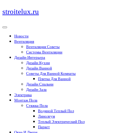
Перейти
stroitelux.ru
к
содержимому
Новости
Вентиляция
Вентиляция Советы
Системы Вентиляции
Дизайн Интерьера
Дизайн Кухни
Дизайн Ванной
Советы Для Ванной Комнаты
Плитка Для Ванной
Дизайн Спальни
Дизайн Зала
Электрика
Монтаж Пола
Стяжка Пола
Водяной Теплый Пол
Линолеум
Теплый Электрический Пол
Паркет
Окна И Двери