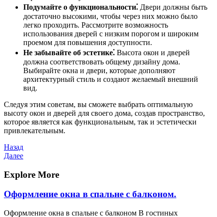
Подумайте о функциональности⁚
Двери должны быть
достаточно высокими, чтобы через них можно было
легко проходить. Рассмотрите возможность
использования дверей с низким порогом и широким
проемом для повышения доступности.
Не забывайте об эстетике⁚
Высота окон и дверей
должна соответствовать общему дизайну дома.
Выбирайте окна и двери, которые дополняют
архитектурный стиль и создают желаемый внешний
вид.
Следуя этим советам, вы сможете выбрать оптимальную
высоту окон и дверей для своего дома, создав пространство,
которое является как функциональным, так и эстетически
привлекательным.
Навигация
Предыдущая
Назад
запись
Следующая
Далее
по
запись
записям
Explore More
Оформление окна в спальне с балконом.
Оформление окна в спальне с балконом В гостиных