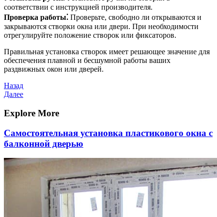
соответствии с инструкцией производителя.
Проверка работы⁚
Проверьте, свободно ли открываются и
закрываются створки окна или двери. При необходимости
отрегулируйте положение створок или фиксаторов.
Правильная установка створок имеет решающее значение для
обеспечения плавной и бесшумной работы ваших
раздвижных окон или дверей.
Навигация
Предыдущая
Назад
запись
Следующая
Далее
по
запись
записям
Explore More
Самостоятельная установка пластикового окна с
балконной дверью