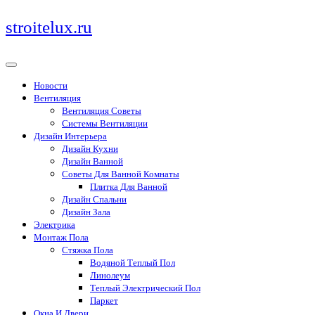
Перейти
stroitelux.ru
к
содержимому
Новости
Вентиляция
Вентиляция Советы
Системы Вентиляции
Дизайн Интерьера
Дизайн Кухни
Дизайн Ванной
Советы Для Ванной Комнаты
Плитка Для Ванной
Дизайн Спальни
Дизайн Зала
Электрика
Монтаж Пола
Стяжка Пола
Водяной Теплый Пол
Линолеум
Теплый Электрический Пол
Паркет
Окна И Двери