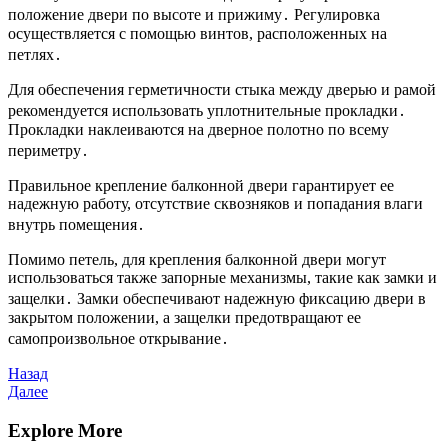
положение двери по высоте и прижиму․ Регулировка
осуществляется с помощью винтов, расположенных на
петлях․
Для обеспечения герметичности стыка между дверью и рамой
рекомендуется использовать уплотнительные прокладки․
Прокладки наклеиваются на дверное полотно по всему
периметру․
Правильное крепление балконной двери гарантирует ее
надежную работу, отсутствие сквозняков и попадания влаги
внутрь помещения․
Помимо петель, для крепления балконной двери могут
использоваться также запорные механизмы, такие как замки и
защелки․ Замки обеспечивают надежную фиксацию двери в
закрытом положении, а защелки предотвращают ее
самопроизвольное открывание․
Навигация
Предыдущая
Назад
запись
Следующая
Далее
по
запись
записям
Explore More