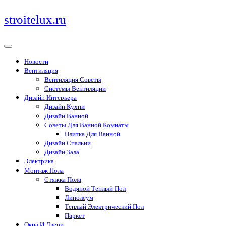
Перейти
stroitelux.ru
к
содержимому
Новости
Вентиляция
Вентиляция Советы
Системы Вентиляции
Дизайн Интерьера
Дизайн Кухни
Дизайн Ванной
Советы Для Ванной Комнаты
Плитка Для Ванной
Дизайн Спальни
Дизайн Зала
Электрика
Монтаж Пола
Стяжка Пола
Водяной Теплый Пол
Линолеум
Теплый Электрический Пол
Паркет
Окна И Двери