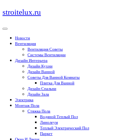
Перейти
stroitelux.ru
к
содержимому
Новости
Вентиляция
Вентиляция Советы
Системы Вентиляции
Дизайн Интерьера
Дизайн Кухни
Дизайн Ванной
Советы Для Ванной Комнаты
Плитка Для Ванной
Дизайн Спальни
Дизайн Зала
Электрика
Монтаж Пола
Стяжка Пола
Водяной Теплый Пол
Линолеум
Теплый Электрический Пол
Паркет
Окна И Двери