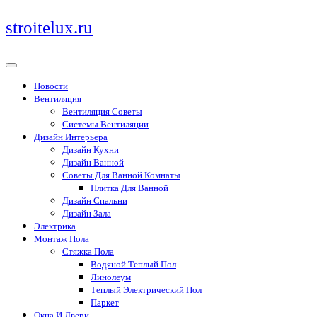
Перейти
stroitelux.ru
к
содержимому
Новости
Вентиляция
Вентиляция Советы
Системы Вентиляции
Дизайн Интерьера
Дизайн Кухни
Дизайн Ванной
Советы Для Ванной Комнаты
Плитка Для Ванной
Дизайн Спальни
Дизайн Зала
Электрика
Монтаж Пола
Стяжка Пола
Водяной Теплый Пол
Линолеум
Теплый Электрический Пол
Паркет
Окна И Двери