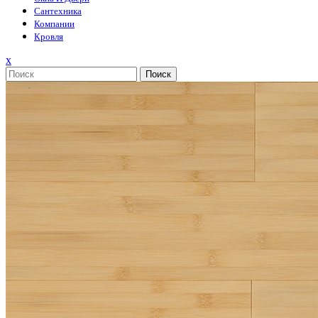
Сантехника
Компании
Кровля
Закрыть
x
меню
Поиск