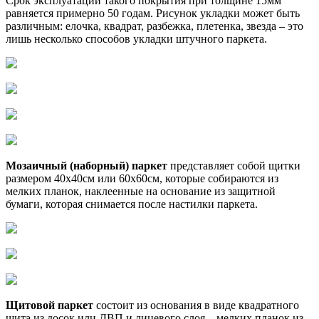
Срок эксплуатации такого покрытия при толщине 15мм
равняется примерно 50 годам. Рисунок укладки может быть
различным: елочка, квадрат, разбежка, плетенка, звезда – это
лишь несколько способов укладки штучного паркета.
Мозаичный (наборный) паркет
представляет собой щитки
размером 40х40см или 60х60см, которые собираются из
мелких планок, наклеенные на основание из защитной
бумаги, которая снимается после настилки паркета.
Щитовой паркет
состоит из основания в виде квадратного
щита из досок или ДВП и лицевого слоя – мелких планок из