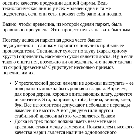
оцените качество продукции данной фирмы. Ведь
технологическая линия у всех моделей одна и та же –
недостатки, если они есть, проявят себя рано или поздно.
Важно, чтобы древесина, из которой сделан паркет, была
правильно просушена. Этот процесс нельзя назвать быстрым
Поэтому дешевая паркетная доска часто бывает
недосушенной – слишком торопятся получить прибыль ее
производители. Специалист сумеет по звуку (характерному
хрусту) определить, насколько сухой является доска. Ну, а если
такого опыта нет, возможно ли определить, что паркет сделан
из сырой древесины? Существует несколько приемов –
перечислим их.
У трехполосной доски ламели не должны выступать – ее
поверхность должна быть ровная и гладкая. Впрочем,
для пород дерева, хорошо впитывающих влагу, делается
исключение. Это, например, ятоба, береза, вишня, клен,
бук. Все изготовители допускают небольшие перепады
ламелей по высоте. А вот для дуба (или другой
стабильной древесины) это уже является браком.
Доска из трех полос должна иметь незаметные и
красивые стыки между ламелями. Показателем высокого
качества марки является наличие однополосного