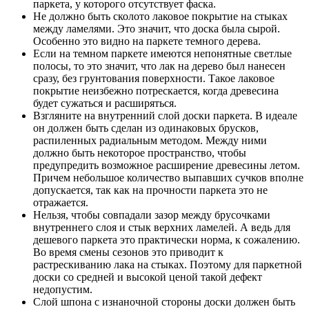
паркета, у которого отсутствует фаска.
Не должно быть сколото лаковое покрытие на стыках
между ламелями. Это значит, что доска была сырой.
Особенно это видно на паркете темного дерева.
Если на темном паркете имеются непонятные светлые
полосы, то это значит, что лак на дерево был нанесен
сразу, без грунтования поверхности. Такое лаковое
покрытие неизбежно потрескается, когда древесина
будет сужаться и расширяться.
Взгляните на внутренний слой доски паркета. В идеале
он должен быть сделан из одинаковых брусков,
распиленных радиальным методом. Между ними
должно быть некоторое пространство, чтобы
предупредить возможное расширение древесины летом.
Причем небольшое количество выпавших сучков вполне
допускается, так как на прочности паркета это не
отражается.
Нельзя, чтобы совпадали зазор между брусочками
внутреннего слоя и стык верхних ламелей. А ведь для
дешевого паркета это практически норма, к сожалению.
Во время смены сезонов это приводит к
растрескиванию лака на стыках. Поэтому для паркетной
доски со средней и высокой ценой такой дефект
недопустим.
Слой шпона с изнаночной стороны доски должен быть