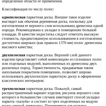
определении области ее применения.
Классификация по числу полос:
однополосная
паркетная доска. Внешне такое изделие
выглядит как обычная деревянная доска, поскольку для
изготовления ее верхнего слоя использована древесина одной
породы. Рекомендована к укладке в помещениях большой
площади. В качестве недостатка следует отметить высокую
стоимость, продиктованную использованием в изготовлении
достаточно широких (как правило 1370 мм) полос древесины
высокого качества;
двухполосная
паркетная доска. Верхний слой данного
изделия представляет собой композицию из сплошных полос
или отдельных модулей, выполненных из древесины двух
различных пород. Торжественность, придаваемая таким
напольным покрытием помещению, позволяет широко
использовать двухполосную паркетную доску в оформлении
классических интерьеров;
трехполосная
паркетная доска. Пожалуй, самый
распространенный вариант изделия, рисунок верхнего слоя
которого в большинстве случаев имитирует способ укладки
паркета «палуба» и состоит из трех поделенных на модули
полос ценной древесины. Применяется для отделки