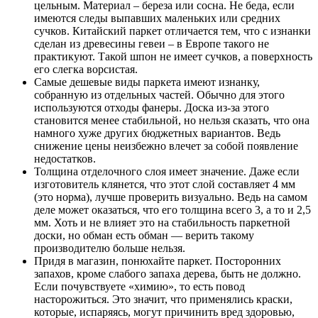
цельным. Материал – береза или сосна. Не беда, если
имеются следы выпавших маленьких или средних
сучков. Китайский паркет отличается тем, что с изнанки
сделан из древесины гевеи – в Европе такого не
практикуют. Такой шпон не имеет сучков, а поверхность
его слегка ворсистая.
Самые дешевые виды паркета имеют изнанку,
собранную из отдельных частей. Обычно для этого
используются отходы фанеры. Доска из-за этого
становится менее стабильной, но нельзя сказать, что она
намного хуже других бюджетных вариантов. Ведь
снижение цены неизбежно влечет за собой появление
недостатков.
Толщина отделочного слоя имеет значение. Даже если
изготовитель клянется, что этот слой составляет 4 мм
(это норма), лучше проверить визуально. Ведь на самом
деле может оказаться, что его толщина всего 3, а то и 2,5
мм. Хоть и не влияет это на стабильность паркетной
доски, но обман есть обман — верить такому
производителю больше нельзя.
Придя в магазин, понюхайте паркет. Посторонних
запахов, кроме слабого запаха дерева, быть не должно.
Если почувствуете «химию», то есть повод
насторожиться. Это значит, что применялись краски,
которые, испаряясь, могут причинить вред здоровью,