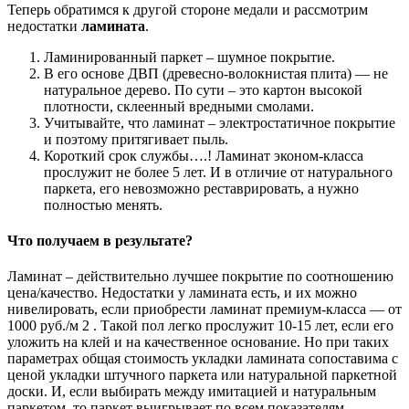
Теперь обратимся к другой стороне медали и рассмотрим
недостатки
ламината
.
Ламинированный паркет – шумное покрытие.
В его основе ДВП (древесно-волокнистая плита) — не
натуральное дерево. По сути – это картон высокой
плотности, склеенный вредными смолами.
Учитывайте, что ламинат – электростатичное покрытие
и поэтому притягивает пыль.
Короткий срок службы….! Ламинат эконом-класса
прослужит не более 5 лет. И в отличие от натурального
паркета, его невозможно реставрировать, а нужно
полностью менять.
Что получаем в результате?
Ламинат – действительно лучшее покрытие по соотношению
цена/качество. Недостатки у ламината есть, и их можно
нивелировать, если приобрести ламинат премиум-класса — от
1000 руб./м 2 . Такой пол легко прослужит 10-15 лет, если его
уложить на клей и на качественное основание. Но при таких
параметрах общая стоимость укладки ламината сопоставима с
ценой укладки штучного паркета или натуральной паркетной
доски. И, если выбирать между имитацией и натуральным
паркетом, то паркет выигрывает по всем показателям.