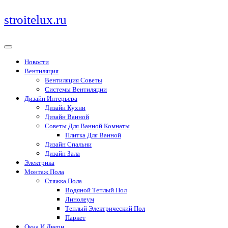
Перейти
stroitelux.ru
к
содержимому
Новости
Вентиляция
Вентиляция Советы
Системы Вентиляции
Дизайн Интерьера
Дизайн Кухни
Дизайн Ванной
Советы Для Ванной Комнаты
Плитка Для Ванной
Дизайн Спальни
Дизайн Зала
Электрика
Монтаж Пола
Стяжка Пола
Водяной Теплый Пол
Линолеум
Теплый Электрический Пол
Паркет
Окна И Двери