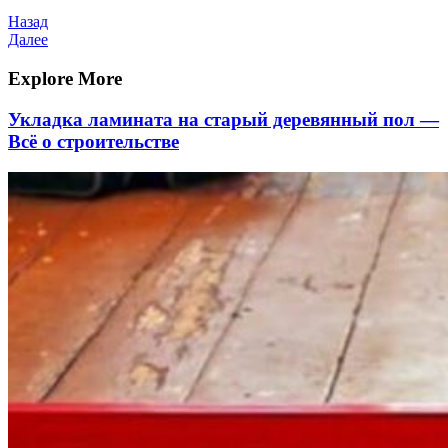
Навигация
Предыдущая
Назад
запись
Следующая
Далее
по
запись
записям
Explore More
Укладка ламината на старый деревянный пол —
Всё о строительстве