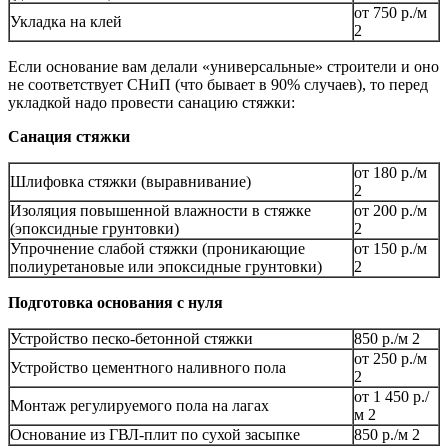
от 750 р./м
Укладка на клей
2
Если основание вам делали «универсальные» строители и оно
не соответствует СНиП (что бывает в 90% случаев), то перед
укладкой надо провести санацию стяжки:
Санация стяжки
от 180 р./м
Шлифовка стяжки (выравнивание)
2
Изоляция повышенной влажности в стяжке
от 200 р./м
(эпоксидные грунтовки)
2
Упрочнение слабой стяжки (проникающие
от 150 р./м
полиуретановые или эпоксидные грунтовки)
2
Подготовка основания с нуля
Устройство песко-бетонной стяжки
850 р./м 2
от 250 р./м
Устройство цементного наливного пола
2
от 1 450 р./
Монтаж регулируемого пола на лагах
м 2
Основание из ГВЛ-плит по сухой засыпке
850 р./м 2