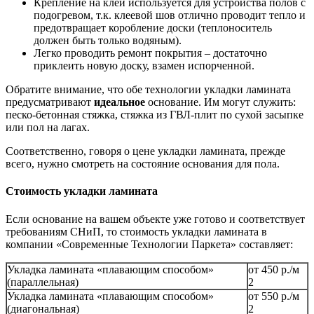
Крепление на клей используется для устройства полов с
подогревом, т.к. клеевой шов отлично проводит тепло и
предотвращает коробление доски (теплоноситель
должен быть только водяным).
Легко проводить ремонт покрытия – достаточно
приклеить новую доску, взамен испорченной.
Обратите внимание, что обе технологии укладки ламината
предусматривают
идеальное
основание. Им могут служить:
песко-бетонная стяжка, стяжка из ГВЛ-плит по сухой засыпке
или пол на лагах.
Соответственно, говоря о цене укладки ламината, прежде
всего, нужно смотреть на состояние основания для пола.
Стоимость укладки ламината
Если основание на вашем объекте уже готово и соответствует
требованиям СНиП, то стоимость укладки ламината в
компании «Современные Технологии Паркета» составляет:
Укладка ламината «плавающим способом»
от 450 р./м
(параллельная)
2
Укладка ламината «плавающим способом»
от 550 р./м
(диагональная)
2