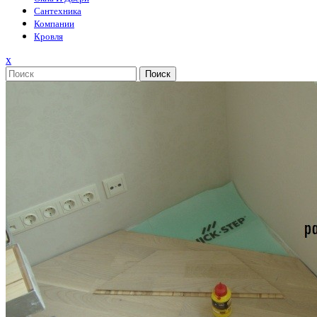
Сантехника
Компании
Кровля
Закрыть
x
меню
Поиск