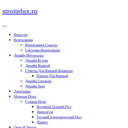
Перейти
stroitelux.ru
к
содержимому
Новости
Вентиляция
Вентиляция Советы
Системы Вентиляции
Дизайн Интерьера
Дизайн Кухни
Дизайн Ванной
Советы Для Ванной Комнаты
Плитка Для Ванной
Дизайн Спальни
Дизайн Зала
Электрика
Монтаж Пола
Стяжка Пола
Водяной Теплый Пол
Линолеум
Теплый Электрический Пол
Паркет
Окна И Двери