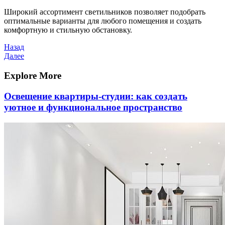
Широкий ассортимент светильников позволяет подобрать
оптимальные варианты для любого помещения и создать
комфортную и стильную обстановку.
Навигация
Предыдущая
Назад
запись
Следующая
Далее
по
запись
записям
Explore More
Освещение квартиры-студии: как создать
уютное и функциональное пространство