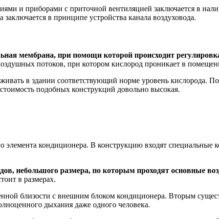
циями и приборами с приточной вентиляцией заключается в нал
а заключается в принципе устройства канала воздуховода.
льная мембрана, при помощи которой происходит регулировка
здушных потоков, при котором кислород проникает в помещение
ерживать в здании соответствующий норме уровень кислорода. 
стоимость подобных конструкций довольно высокая.
го элемента кондиционера. В конструкцию входят специальные
одов, небольшого размера, по которым проходят основные во
тоит в размерах.
венной близости с внешним блоком кондиционера. Вторым сущес
полноценного дыхания даже одного человека.