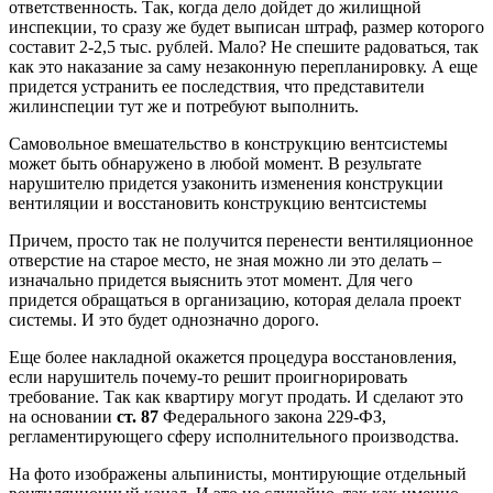
ответственность. Так, когда дело дойдет до жилищной
инспекции, то сразу же будет выписан штраф, размер которого
составит 2-2,5 тыс. рублей. Мало? Не спешите радоваться, так
как это наказание за саму незаконную перепланировку. А еще
придется устранить ее последствия, что представители
жилинспеции тут же и потребуют выполнить.
Самовольное вмешательство в конструкцию вентсистемы
может быть обнаружено в любой момент. В результате
нарушителю придется узаконить изменения конструкции
вентиляции и восстановить конструкцию вентсистемы
Причем, просто так не получится перенести вентиляционное
отверстие на старое место, не зная можно ли это делать –
изначально придется выяснить этот момент. Для чего
придется обращаться в организацию, которая делала проект
системы. И это будет однозначно дорого.
Еще более накладной окажется процедура восстановления,
если нарушитель почему-то решит проигнорировать
требование. Так как квартиру могут продать. И сделают это
на основании
ст. 87
Федерального закона 229-ФЗ,
регламентирующего сферу исполнительного производства.
На фото изображены альпинисты, монтирующие отдельный