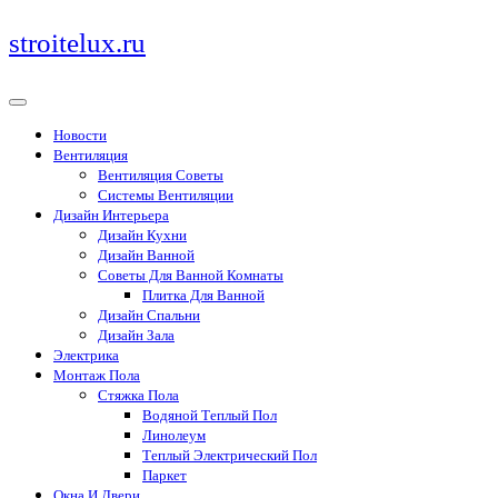
Перейти
stroitelux.ru
к
содержимому
Новости
Вентиляция
Вентиляция Советы
Системы Вентиляции
Дизайн Интерьера
Дизайн Кухни
Дизайн Ванной
Советы Для Ванной Комнаты
Плитка Для Ванной
Дизайн Спальни
Дизайн Зала
Электрика
Монтаж Пола
Стяжка Пола
Водяной Теплый Пол
Линолеум
Теплый Электрический Пол
Паркет
Окна И Двери