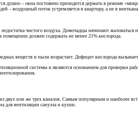
тся душно – окна постоянно приходится держать в режиме «мик
дей – воздушный поток устремляется в квартиру, а не в венткана
едостатка чистого воздуха. Домочадцы начинают жаловаться н
 в помещении должен содержать не менее 21% кислорода.
вредных веществ и пыли возрастает. Дефицит кислорода вызыва
тиляционной системы и являются основанием для проверки раб
 вентилирования.
т из двух или же трех каналов. Самым популярным и наиболее в
ена для вентиляции санузла и кухни.