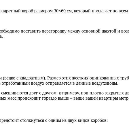
вадратный короб размером 30×60 см, который пролегает по всем
бходимо поставить перегородку между основной шахтой и возду
а.
 (редко с квадратным). Размер этих жестких оцинкованных труб 
 отработанный воздух отправляется в данные воздуховоды.
 смешиваются друг с другом: к примеру, при плотно закрытых дв
х масс происходит гораздо выше – выше вашей квартиры метра 
предстоит столкнуться с одним из двух видов коробов: