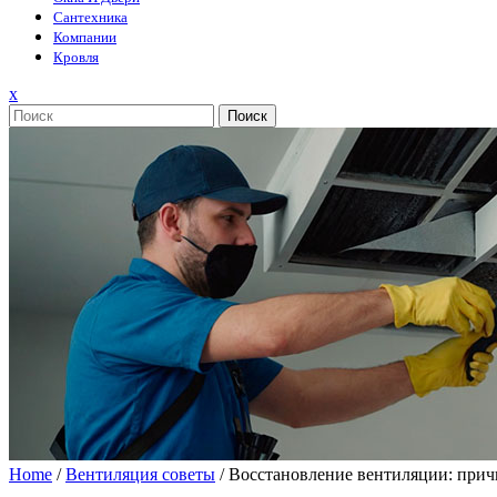
Сантехника
Компании
Кровля
Закрыть
x
меню
Поиск
Home
/
Вентиляция советы
/
Восстановление вентиляции: прич