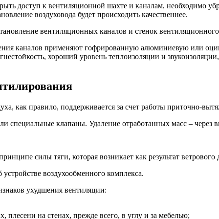
ыть доступ к вентиляционной шахте и каналам, необходимо убра
ановление воздуховода будет происходить качественнее.
сстановление вентиляционных каналов и стенок вентиляционного
ления каналов применяют гофрированную алюминиевую или оцин
нестойкость, хороший уровень теплоизоляции и звукоизоляции, 
нтилирования
уха, как правило, поддерживается за счет работы приточно-вы
ли специальные клапаны. Удаление отработанных масс – через в
ринципе силы тяги, которая возникает как результат ветрового 
б устройстве воздухообменного комплекса.
изнаков ухудшения вентиляции:
, плесени на стенах, прежде всего, в углу и за мебелью;