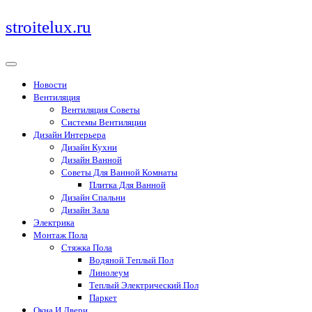
Перейти
stroitelux.ru
к
содержимому
Новости
Вентиляция
Вентиляция Советы
Системы Вентиляции
Дизайн Интерьера
Дизайн Кухни
Дизайн Ванной
Советы Для Ванной Комнаты
Плитка Для Ванной
Дизайн Спальни
Дизайн Зала
Электрика
Монтаж Пола
Стяжка Пола
Водяной Теплый Пол
Линолеум
Теплый Электрический Пол
Паркет
Окна И Двери