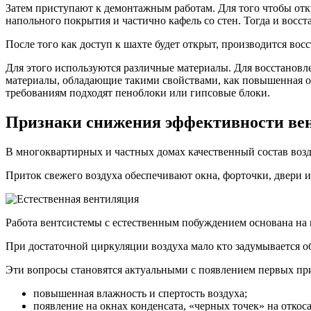
Затем приступают к демонтажным работам. Для того чтобы откр
напольного покрытия и частично кафель со стен. Тогда и восст
После того как доступ к шахте будет открыт, производится во
Для этого используются различные материалы. Для восстанов
материалы, обладающие такими свойствами, как повышенная ог
требованиям подходят пеноблоки или гипсовые блоки.
Признаки снижения эффективности ве
В многоквартирных и частных домах качественный состав возд
Приток свежего воздуха обеспечивают окна, форточки, двери и
Работа вентсистемы с естественным побуждением основана на п
При достаточной циркуляции воздуха мало кто задумывается о
Эти вопросы становятся актуальными с появлением первых пр
повышенная влажность и спертость воздуха;
появление на окнах конденсата, «черных точек» на откосах