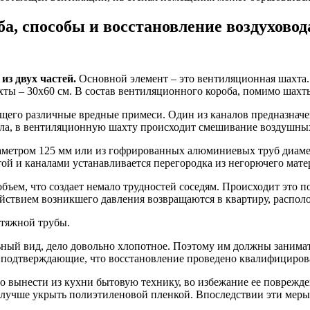
а, способы и восстановление воздуховод
з двух частей.
Основной элемент – это вентиляционная шахта. 
ты – 30х60 см. В состав вентиляционного короба, помимо шахты
щего различные вредные примеси. Один из каналов предназначен 
узла, в вентиляционную шахту происходит смешивание воздушных
аметром 125 мм или из гофрированных алюминиевых труб диаме
ой и каналами устанавливается перегородка из негорючего мате
ъем, что создает немало трудностей соседям. Происходит это по
ействием возникшего давления возвращаются в квартиру, распо
ытяжной трубы.
льный вид, дело довольно хлопотное. Поэтому им должны занима
, подтверждающие, что восстановление проведено квалифициро
о вынести из кухни бытовую технику, во избежание ее поврежде
 лучше укрыть полиэтиленовой пленкой. Впоследствии эти меры