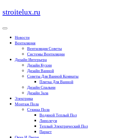
Перейти
stroitelux.ru
к
содержимому
Новости
Вентиляция
Вентиляция Советы
Системы Вентиляции
Дизайн Интерьера
Дизайн Кухни
Дизайн Ванной
Советы Для Ванной Комнаты
Плитка Для Ванной
Дизайн Спальни
Дизайн Зала
Электрика
Монтаж Пола
Стяжка Пола
Водяной Теплый Пол
Линолеум
Теплый Электрический Пол
Паркет
Окна И Двери