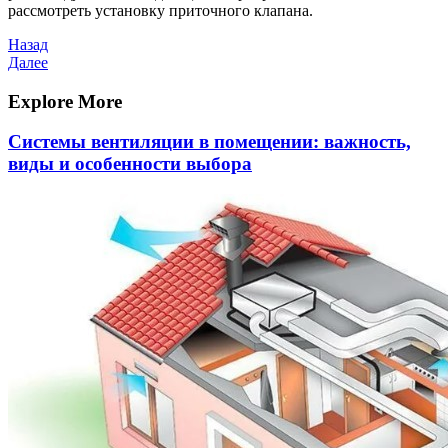
рассмотреть установку приточного клапана.
Навигация
Предыдущая
Назад
запись
Следующая
Далее
по
запись
записям
Explore More
Системы вентиляции в помещении: важность,
виды и особенности выбора