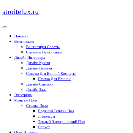
Перейти
stroitelux.ru
к
содержимому
Новости
Вентиляция
Вентиляция Советы
Системы Вентиляции
Дизайн Интерьера
Дизайн Кухни
Дизайн Ванной
Советы Для Ванной Комнаты
Плитка Для Ванной
Дизайн Спальни
Дизайн Зала
Электрика
Монтаж Пола
Стяжка Пола
Водяной Теплый Пол
Линолеум
Теплый Электрический Пол
Паркет
Окна И Двери