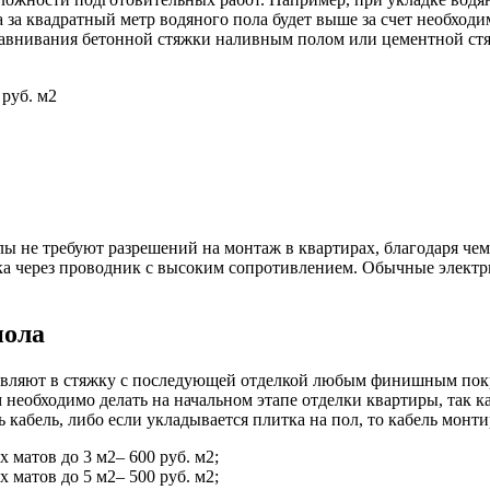
 за квадратный метр водяного пола будет выше за счет необходи
авнивания бетонной стяжки наливным полом или цементной стяж
 руб. м2
лы не требуют разрешений на монтаж в квартирах, благодаря че
ока через проводник с высоким сопротивлением. Обычные элект
пола
твляют в стяжку с последующей отделкой любым финишным покры
 необходимо делать на начальном этапе отделки квартиры, так к
ть кабель, либо если укладывается плитка на пол, то кабель мон
 матов до 3 м2– 600 руб. м2;
 матов до 5 м2– 500 руб. м2;