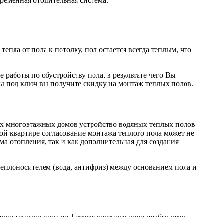
ременная отопительная система.
ла от пола к потолку, пол остается всегда теплым, что
работы по обустройству пола, в результате чего Вы
ры под ключ вы получите скидку на монтаж теплых полов.
рах многоэтажных домов устройство водяных теплых полов
ой квартире согласование монтажа теплого пола может не
а отопления, так и как дополнительная для создания
еплоносителем (вода, антифриз) между основанием пола и
ого теплого пола на 1 этаже частного дома необходимо