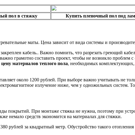
ный пол в стяжку
Купить пленочный пол под ла
ревательные маты. Цена зависит от вида системы и производите
закреплен кабель.. Важно помнить, что разрезать греющий кабе
ажно грамотно составить проект, чтобы не возникло проблем с 
ь
цену материалов теплого пола
, необходимых комплектующих, 
тавляет около 1200 рублей. При выборе важно учитывать не толь
лектромагнитное излучение ниже, чем у одножильных систем. То 
иды покрытий. При монтаже стяжка не нужна, поэтому при устр
кже немало средств экономится на материалах для стяжки.
 380 рублей за квадратный метр. Обустройство такого отоплени