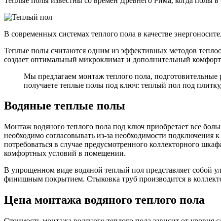
Теплые полы известны со времен Древнего Рима, когда полы в 
В современных системах теплого пола в качестве энергоносител
Теплые полы считаются одним из эффективных методов теплооб
создает оптимальный микроклимат и дополнительный комфорт
Мы предлагаем монтаж теплого пола, подготовительные р
получаете теплые полы под ключ: теплый пол под плитку
Водяные теплые полы
Монтаж водяного теплого пола под ключ приобретает все боль
необходимо согласовывать из-за необходимости подключения к
потребоваться в случае предусмотренного коллекторного шкафа
комфортных условий в помещении.
В упрощенном виде водяной теплый пол представляет собой у
финишным покрытием. Стыковка труб производится в коллект
Цена монтажа водяного теплого пола
Стоимость монтажа водяного теплого пола зависит от уровня с