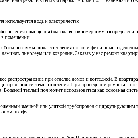
бане подогревались теплым паром. Теплый пол – надежная и сов
я используется вода и электричество.
еспечения помещения благодаря равномерному распределению теп
 в помещении.
аботы по стяжке пола, утепления полов и финишные отделочные 
, ламинат, линолеум или ковролин. Заказав у нас ремонт кварти
шее распространение при отделке домов и коттеджей. В кварти
 центральной системе отопления. При проведении ремонта в нов
. Водяной теплый пол может использоваться как основная систем
ложенный змейкой или улиткой трубопровод с циркулирующим т
орном шкафу.
ложности подготовительных работ. Например, при укладке водян