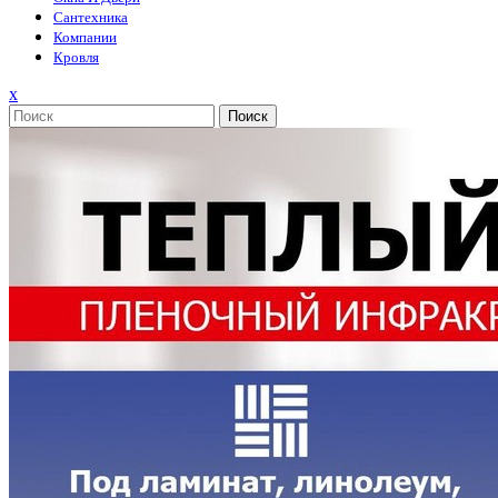
Сантехника
Компании
Кровля
Закрыть
x
меню
Поиск