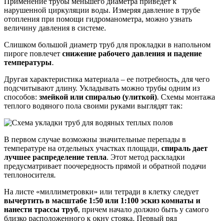
Применение трубы меньшего диаметра приведет к
нарушенной циркуляции воды. Измеряя давление в трубе
отопления при помощи гидроманометра, можно узнать
величину давления в системе.
Слишком большой диаметр труб для прокладки в напольном
пироге повлечет
снижение рабочего давления и падение
температуры
.
Другая характеристика материала – ее потребность, для чего
подсчитывают длину. Укладывать можно трубы одним из
способов:
змейкой или спиралью (улиткой)
. Схемы монтажа
теплого водяного пола своими руками выглядят так:
В первом случае возможны значительные перепады в
температуре на отдельных участках площади,
спираль дает
лучшее распределение тепла
. Этот метод раскладки
предусматривает поочередность прямой и обратной подачи
теплоносителя.
На листе «миллиметровки» или тетради в клетку следует
вычертить в масштабе 1:50 или 1:100 эскиз комнаты и
нанести трассы труб
, причем начало должно быть у самого
близко расположенного к окну стояка. Первый ряд