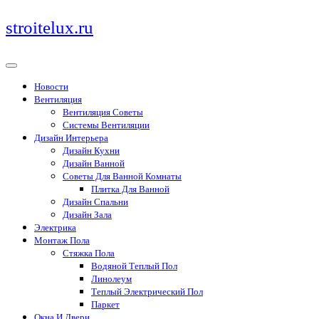
Перейти
stroitelux.ru
к
содержимому
Новости
Вентиляция
Вентиляция Советы
Системы Вентиляции
Дизайн Интерьера
Дизайн Кухни
Дизайн Ванной
Советы Для Ванной Комнаты
Плитка Для Ванной
Дизайн Спальни
Дизайн Зала
Электрика
Монтаж Пола
Стяжка Пола
Водяной Теплый Пол
Линолеум
Теплый Электрический Пол
Паркет
Окна И Двери