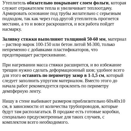
Утеплитель
обязательно покрывают слоем фольги
, которая
служит отражателем тепла и увеличивает теплоотдачу.
Армировать основание под трубы желательно с серьезным
подходом, так как через год-другой утеплитель прогнется
местами, а то и вовсе раскрошится, и вся работа пойдет
насмарку.
Заливку стяжки выполняют толщиной 50-60 мм
, материал
– раствор марок 100-150 или бетон литой М-300, только
непременно с добавками пластификаторов, что
предотвращает растрескивание.
При нагревании масса стяжки расширится, и во избежание
трещин нужно сделать деформационный шов; удобнее всего
для этого
оставить по периметру зазор в 1-1,5 см
, который
следует заполнить упругим материалом. Вместо этого до
начала работ рекомендуется проклеить по периметру
демпферную ленту.
Нишу в стене выбивают размером приблизительно 60х40х10
см, в зависимости от количества трубопроводов, которые
будут там располагаться. В продаже есть готовые коробки,
специально предусмотренные для таких случаев, с
комплектом всего необходимого.