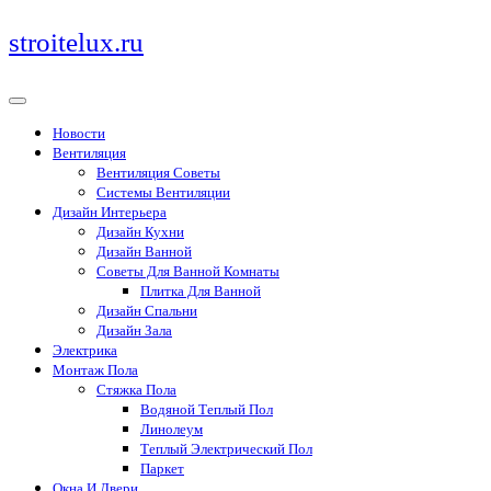
Перейти
stroitelux.ru
к
содержимому
Новости
Вентиляция
Вентиляция Советы
Системы Вентиляции
Дизайн Интерьера
Дизайн Кухни
Дизайн Ванной
Советы Для Ванной Комнаты
Плитка Для Ванной
Дизайн Спальни
Дизайн Зала
Электрика
Монтаж Пола
Стяжка Пола
Водяной Теплый Пол
Линолеум
Теплый Электрический Пол
Паркет
Окна И Двери