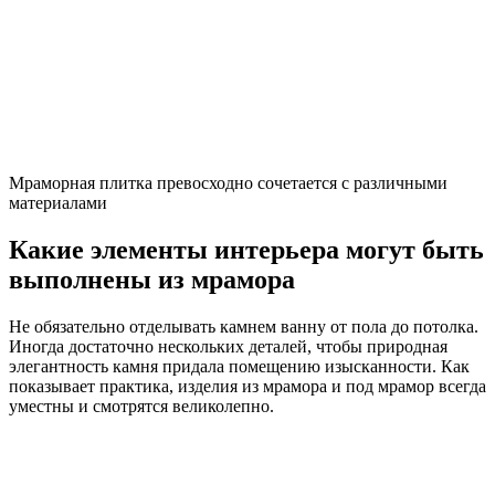
Выбирая декор и мебель из мрамора, стоит помнить, что
материал требует особого внимания
Цветовая гамма ванной комнаты под
мрамор
Тема цвета мрамора заслуживает особого внимания.
Цвет мрамора определяет его функциональное
предназначение и качественные характеристики
Можно выделить три вида, используемых в отделке:
Белый. Используется в отделке чаще всего.
Самостоятельно или в сочетании с другими
материалами – мозаикой, керамической плиткой,
мрамором других цветов. Добавляет в обстановку
нежности, визуально раздвигает пространство,
добавляет света. Как правило, имеет вкрапления серого,
розового, коричневого оттенков.