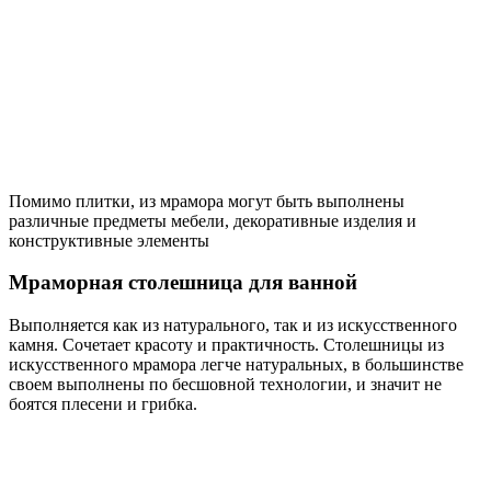
деревом придаст интерьеру неповторимую изысканность.
Из дерева могут быть выполнены открытые полки или
закрытые шкафы. Дерево может быть элементом декора –
массивная деревянная рама будет хорошо гармонировать с
таким же экраном ванны и мебелью.
Дерево и мрамор – два природных материала, которые
прекрасно смотрятся в тандеме
Дерево и мрамор в ванной комнате могут быть подобраны в
одной цветовой гамме. Сочетание стен теплых тонов с цветом
натуральной древесины в оформлении деталей создаст
неповторимую атмосферу уюта.
При использовании мрамора и дерева в ванной можно,
наоборот, сыграть на контрасте. Тепло темного дерева оттенит
холодный камень и добавит в монументальный “каменный”
интерьер изысканные нотки.
Удачное сочетание дерева и мрамора в дизайне ванной
комнаты