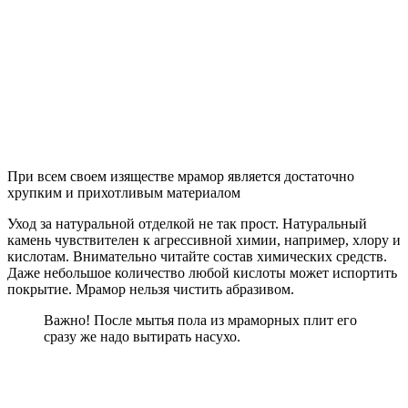
Мраморная столешница для ванной
Выполняется как из натурального, так и из искусственного
камня. Сочетает красоту и практичность. Столешницы из
искусственного мрамора легче натуральных, в большинстве
своем выполнены по бесшовной технологии, и значит не
боятся плесени и грибка.
Столешница из мраморной крошки эффектно украсит ванную
комнату и придаст интерьеру аристократический шарм
Мраморная столешница – это практично и роскошно
Мраморная столешница будет прекрасным дополнением к
керамической плитке различных фактур и расцветок.
Раковина для кухни из мрамора
Еще одно сейчас популярное применение этого материала.
Такая мойка – достойная замена традиционной нержавейке.