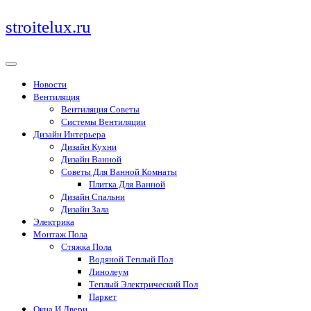
Перейти
stroitelux.ru
к
содержимому
Новости
Вентиляция
Вентиляция Советы
Системы Вентиляции
Дизайн Интерьера
Дизайн Кухни
Дизайн Ванной
Советы Для Ванной Комнаты
Плитка Для Ванной
Дизайн Спальни
Дизайн Зала
Электрика
Монтаж Пола
Стяжка Пола
Водяной Теплый Пол
Линолеум
Теплый Электрический Пол
Паркет
Окна И Двери