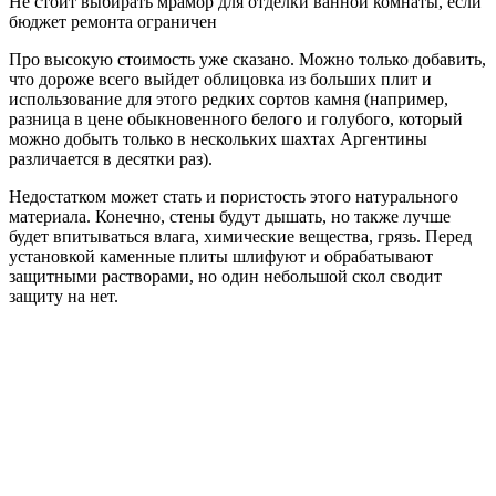
Не стоит выбирать мрамор для отделки ванной комнаты, если
бюджет ремонта ограничен
Про высокую стоимость уже сказано. Можно только добавить,
что дороже всего выйдет облицовка из больших плит и
использование для этого редких сортов камня (например,
разница в цене обыкновенного белого и голубого, который
можно добыть только в нескольких шахтах Аргентины
различается в десятки раз).
Недостатком может стать и пористость этого натурального
материала. Конечно, стены будут дышать, но также лучше
будет впитываться влага, химические вещества, грязь. Перед
установкой каменные плиты шлифуют и обрабатывают
защитными растворами, но один небольшой скол сводит
защиту на нет.
При всем своем изяществе мрамор является достаточно
хрупким и прихотливым материалом
Уход за натуральной отделкой не так прост. Натуральный
камень чувствителен к агрессивной химии, например, хлору и
кислотам. Внимательно читайте состав химических средств.
Даже небольшое количество любой кислоты может испортить