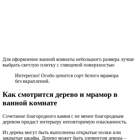
Светлый мрамор визульно увеличивает площадь ванной
В ассортименте есть мрамор разных пород. Он имеет
существенные отличия в стоимости. Если ванная маленькая,
не стоит приобретать для пола дорогостоящий материал. Он
имеет крупный рисунок. В небольшой комнате невозможно
отразить всю красоту уникального узора.
Поскольку мрамор обладает определенной хрупкостью,
сложностью ухода, целесообразно комбинировать его в
отделке пола с более прочными материалами. Камень отлично
сочетается с кафелем, керамогранитом. Их можно
использовать для зон, на которые падает максимальная
нагрузка. К примеру, мраморной плиткой можно выполнить
окантовку, а в центре выложить керамический материал.