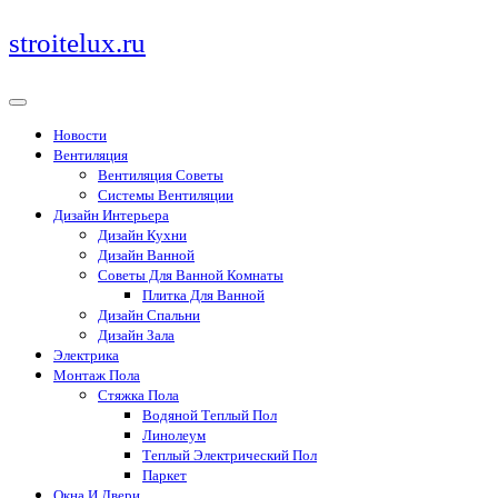
Перейти
stroitelux.ru
к
содержимому
Новости
Вентиляция
Вентиляция Советы
Системы Вентиляции
Дизайн Интерьера
Дизайн Кухни
Дизайн Ванной
Советы Для Ванной Комнаты
Плитка Для Ванной
Дизайн Спальни
Дизайн Зала
Электрика
Монтаж Пола
Стяжка Пола
Водяной Теплый Пол
Линолеум
Теплый Электрический Пол
Паркет
Окна И Двери