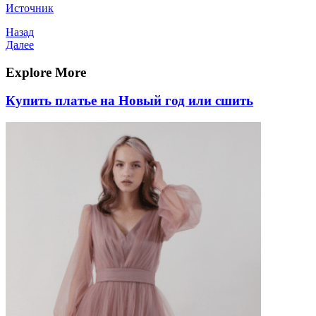
Источник
Навигация
Предыдущая
Назад
запись
Следующая
Далее
по
запись
записям
Explore More
Купить платье на Новый год или сшить