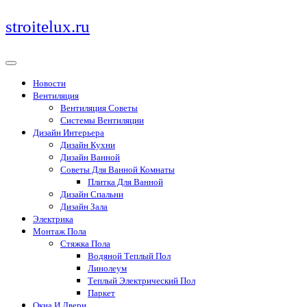
Перейти
stroitelux.ru
к
содержимому
Новости
Вентиляция
Вентиляция Советы
Системы Вентиляции
Дизайн Интерьера
Дизайн Кухни
Дизайн Ванной
Советы Для Ванной Комнаты
Плитка Для Ванной
Дизайн Спальни
Дизайн Зала
Электрика
Монтаж Пола
Стяжка Пола
Водяной Теплый Пол
Линолеум
Теплый Электрический Пол
Паркет
Окна И Двери