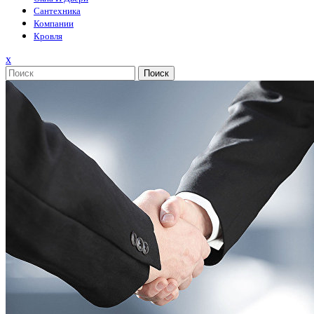
Сантехника
Компании
Кровля
Закрыть
x
меню
Поиск