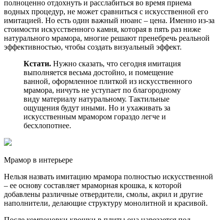
полноценно отдохнуть и расслабиться во время приема
водных процедур, не может сравниться с искусственной его
имитацией. Но есть один важный нюанс – цена. Именно из-за
стоимости искусственного камня, которая в пять раз ниже
натурального мрамора, многие решают пренебречь реальной
эффективностью, чтобы создать визуальный эффект.
Кстати.
Нужно сказать, что сегодня имитация
выполняется весьма достойно, и помещение
ванной, оформленное плиткой из искусственного
мрамора, ничуть не уступает по благородному
виду материалу натуральному. Тактильные
ощущения будут иными. Но и ухаживать за
искусственным мрамором гораздо легче и
бесхлопотнее.
Мрамор в интерьере
Нельзя назвать имитацию мрамора полностью искусственной
– ее основу составляет мраморная крошка, к которой
добавлены различные отвердители, смолы, акрил и другие
наполнители, делающие структуру монолитной и красивой.
После компоновки крошки в плиты она нарезается под