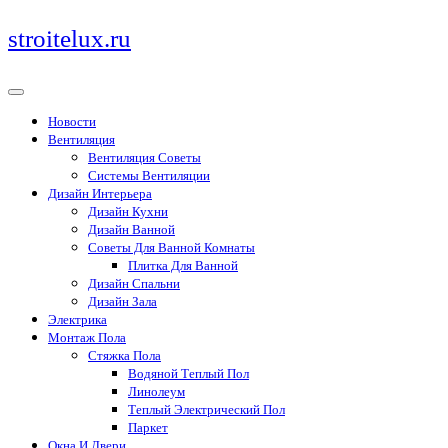
Перейти
stroitelux.ru
к
содержимому
Новости
Вентиляция
Вентиляция Советы
Системы Вентиляции
Дизайн Интерьера
Дизайн Кухни
Дизайн Ванной
Советы Для Ванной Комнаты
Плитка Для Ванной
Дизайн Спальни
Дизайн Зала
Электрика
Монтаж Пола
Стяжка Пола
Водяной Теплый Пол
Линолеум
Теплый Электрический Пол
Паркет
Окна И Двери